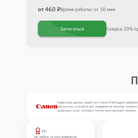
от 460 ₽
Время работы: от 30 мин
Записаться
Скидка 20% пр
П
Сервисные центры нашей сети Canon RemSupport работают
диагностику устройств для определения причины поломки.
оказанных услуг итоговым тестом всех функций техники.
15+
лет работы по восстановлению