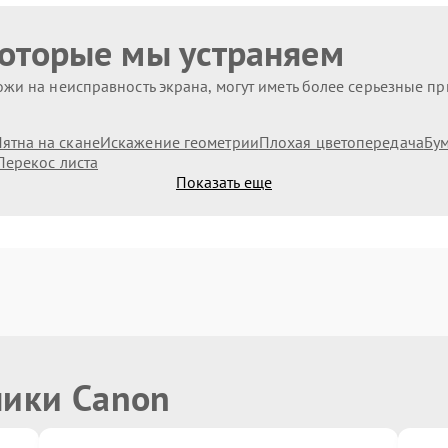
которые мы устраняем
жи на неисправность экрана, могут иметь более серьезные п
ятна на скане
Искажение геометрии
Плохая цветопередача
Бум
Перекос листа
Показать еще
ники Canon