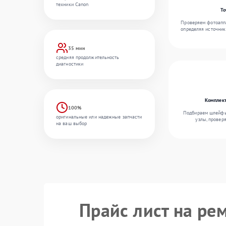
техники Canon
То
Проверяем фотоаппа
определяя источник
35 мин
средняя продолжительность
диагностики
Комплект
100%
Подбираем шлейфы,
оригинальные или надежные запчасти
узлы, провер
на ваш выбор
Прайс лист на ре