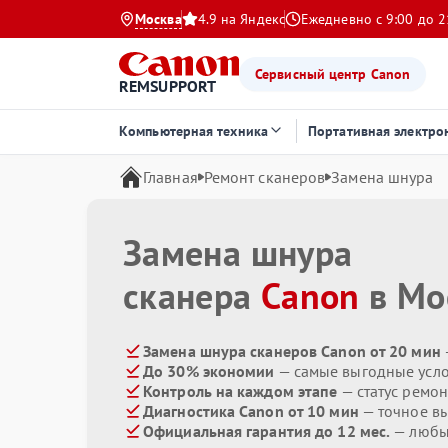
Москва
4.9 на Яндекс
Ежедневно с 9:00 до 2
Сервисный центр Canon
REMSUPPORT
Компьютерная техника
Портативная электро
Главная
Ремонт сканеров
Замена шнура
Замена шнура
сканера
Canon
в Мо
Замена шнура сканеров Canon от 20 мин
До 30% экономии
— самые выгодные усл
Контроль на каждом этапе
— статус ремон
Диагностика Canon от 10 мин
— точное в
Официальная гарантия до 12 мес.
— любые