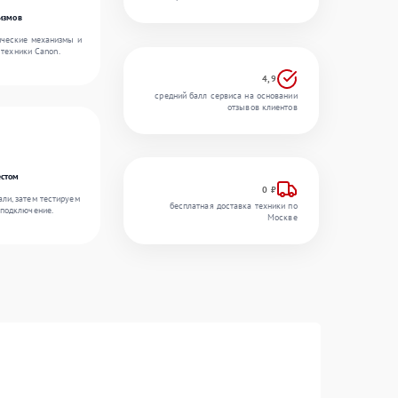
измов
ические механизмы и
 техники Canon.
4,9
средний балл сервиса на основании
отзывов клиентов
естом
0 ₽
ли, затем тестируем
бесплатная доставка техники по
 подключение.
Москве