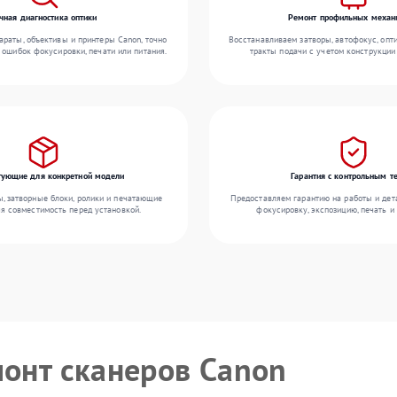
чная диагностика оптики
Ремонт профильных механ
раты, объективы и принтеры Canon, точно
Восстанавливаем затворы, автофокус, опт
 ошибок фокусировки, печати или питания.
тракты подачи с учетом конструкции
ующие для конкретной модели
Гарантия с контрольным т
 затворные блоки, ролики и печатающие
Предоставляем гарантию на работы и дета
яя совместимость перед установкой.
фокусировку, экспозицию, печать и
монт сканеров Canon