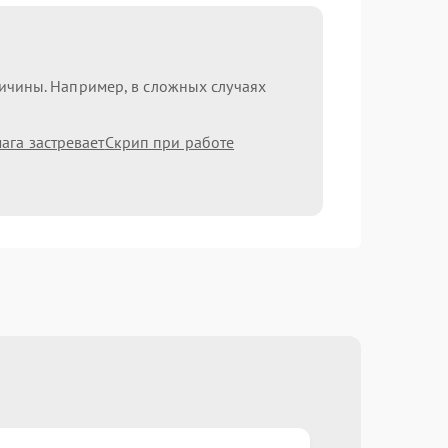
ричины. Например, в сложных случаях
ага застревает
Скрип при работе