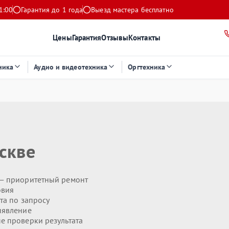
1:00
Гарантия до 1 года
Выезд мастера бесплатно
Цены
Гарантия
Отзывы
Контакты
ника
Аудио и видеотехника
Оргтехника
скве
— приоритетный ремонт
овия
та по запросу
ыявление
 проверки результата