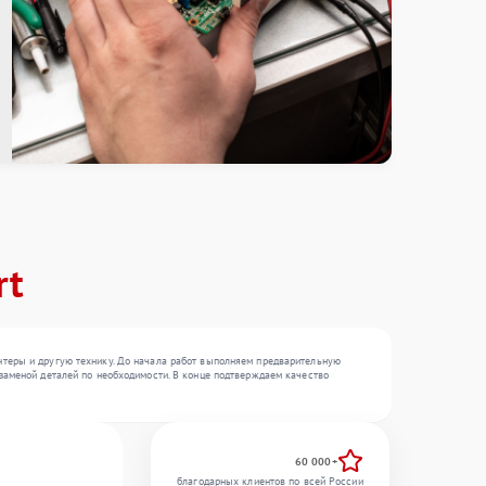
rt
нтеры и другую технику. До начала работ выполняем предварительную
заменой деталей по необходимости. В конце подтверждаем качество
60 000+
благодарных клиентов по всей России