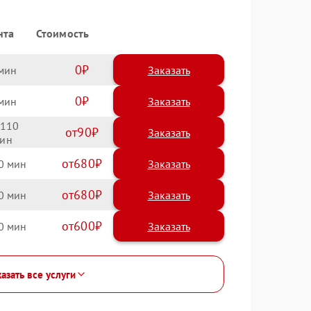
нта
Стоимость
0
Заказать
0
Заказать
110
90
680
0
680
0
600
0
азать все услуги