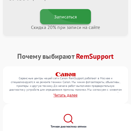
Записаться
Скидка 20% при записи на сайте
Почему выбирают
RemSupport
Сервисные центры нашей сети Canon RemSupport работают в Москве и
специализируются на ремонте техники Canon. Мы чиним фотоаппараты, объективы,
принтеры и другую технику. До начала работ выполняем предварительную
диагностику устройств для определения причины поломки. Мы согласуем с клиентом
перечень необходимых работ и их стоимость, затем выполняем ремонт с заменой
Читать далее
деталей по необходимости. В конце подтверждаем качество оказанных услуг
итоговым тестом всех функций техники.
Точная диагностика оптики