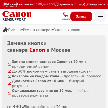
 Яндекс
Москва
Ежедневно с 9:00 до 21:00
Гарантия до 1 года
Выезд мастера б
Заявка
REMSUPPORT
Позвонить
Главная
Ремонт сканеров
Замена кнопки
Замена кнопки
сканера
Canon
в Москве
Замена кнопки сканеров Canon от 20 мин
—
приоритетный ремонт
До 30% экономии
— самые выгодные условия
Контроль на каждом этапе
— прозрачный процесс
Диагностика Canon от 10 мин
— быстрый
результат
Официальная гарантия до 12 мес.
— любые
проверки результата
от 430 ₽
Время работы: от 30 мин