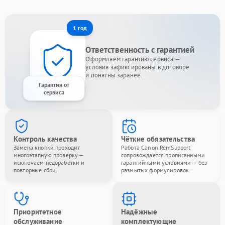
1 год
Ответственность с гарантией
Оформляем гарантию сервиса —
условия зафиксированы в договоре
и понятны заранее.
Гарантия от
сервиса
Контроль качества
Чёткие обязательства
Замена кнопки проходит
Работа Canon RemSupport
многоэтапную проверку —
сопровождается прописанными
исключаем недоработки и
гарантийными условиями — без
повторные сбои.
размытых формулировок.
Приоритетное
Надёжные
обслуживание
комплектующие