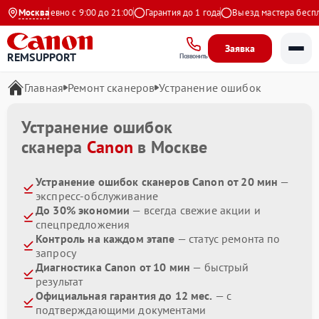
Ежедневно с 9:00 до 21:00
Москва
Гарантия до 1 года
Выезд мастера бесплат
Заявка
REMSUPPORT
Позвонить
Главная
Ремонт сканеров
Устранение ошибок
Устранение ошибок
сканера
Canon
в Москве
Устранение ошибок сканеров Canon от 20 мин
—
экспресс-обслуживание
До 30% экономии
— всегда свежие акции и
спецпредложения
Контроль на каждом этапе
— статус ремонта по
запросу
Диагностика Canon от 10 мин
— быстрый
результат
Официальная гарантия до 12 мес.
— с
подтверждающими документами