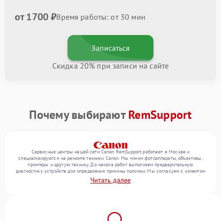
от 1700 ₽
Время работы: от 30 мин
Записаться
Скидка 20% при записи на сайте
Почему выбирают
RemSupport
Сервисные центры нашей сети Canon RemSupport работают в Москве и
специализируются на ремонте техники Canon. Мы чиним фотоаппараты, объективы,
принтеры и другую технику. До начала работ выполняем предварительную
диагностику устройств для определения причины поломки. Мы согласуем с клиентом
перечень необходимых работ и их стоимость, затем выполняем ремонт с заменой
Читать далее
деталей по необходимости. В конце подтверждаем качество оказанных услуг
итоговым тестом всех функций техники.