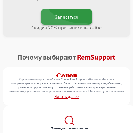
Записаться
Скидка 20% при записи на сайте
Почему выбирают
RemSupport
Сервисные центры нашей сети Canon RemSupport работают в Москве и
специализируются на ремонте техники Canon. Мы чиним фотоаппараты, объективы,
принтеры и другую технику. До начала работ выполняем предварительную
диагностику устройств для определения причины поломки. Мы согласуем с клиентом
перечень необходимых работ и их стоимость, затем выполняем ремонт с заменой
Читать далее
деталей по необходимости. В конце подтверждаем качество оказанных услуг
итоговым тестом всех функций техники.
Точная диагностика оптики