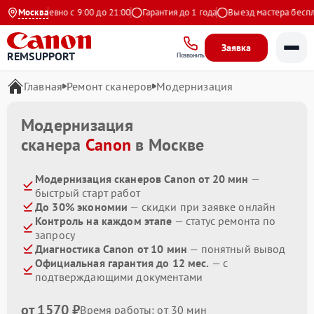
Ежедневно с 9:00 до 21:00
Москва
Гарантия до 1 года
Выезд мастера бесплат
Заявка
REMSUPPORT
Позвонить
Главная
Ремонт сканеров
Модернизация
Модернизация
сканера
Canon
в Москве
Модернизация сканеров Canon от 20 мин
—
быстрый старт работ
До 30% экономии
— скидки при заявке онлайн
Контроль на каждом этапе
— статус ремонта по
запросу
Диагностика Canon от 10 мин
— понятный вывод
Официальная гарантия до 12 мес.
— с
подтверждающими документами
от 1570 ₽
Время работы: от 30 мин