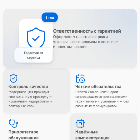
1 год
Ответственность с гарантией
Оформляем гарантию сервиса —
условия зафиксированы в договоре
и понятны заранее.
Гарантия от
сервиса
Контроль качества
Чёткие обязательства
Модернизация проходит
Работа Canon RemSupport
многоэтапную проверку —
сопровождается прописанными
исключаем недоработки и
гарантийными условиями — без
повторные сбои.
размытых формулировок.
Приоритетное
Надёжные
обслуживание
комплектующие