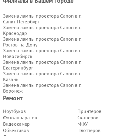
Филиалы в Вашем городе
Замена лампы проектора Canon в г.
Санкт-Петербург
Замена лампы проектора Canon в г.
Краснодар
Замена лампы проектора Canon в г.
Ростов-на-Дону
Замена лампы проектора Canon в г.
Новосибирск
Замена лампы проектора Canon в г.
Екатеринбург
Замена лампы проектора Canon в г.
Казань
Замена лампы проектора Canon в г.
Воронеж
Замена лампы проектора Canon в г.
Ремонт
Волгоград
Замена лампы проектора Canon в г.
Ноутбуков
Принтеров
Самара
Фотоаппаратов
Сканеров
Замена лампы проектора Canon в г.
Видеокамер
МФУ
Пермь
Объективов
Плоттеров
Замена лампы проектора Canon в г.