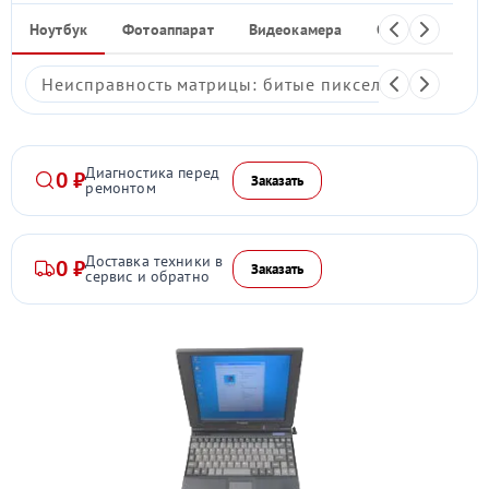
Ноутбук
Фотоаппарат
Видеокамера
Объектив
Ф
Неисправность матрицы: битые пиксели, мерцание,
Диагностика перед
0 ₽
Заказать
ремонтом
Доставка техники в
0 ₽
Заказать
сервис и обратно