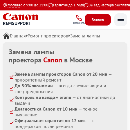
Ежедневно с 9:00 до 21:00
Москва
Гарантия до 1 года
Выезд мастера бесплатно
Заявка
REMSUPPORT
Позвонить
Главная
Ремонт проекторов
Замена лампы
Замена лампы
проектора
Canon
в Москве
Замена лампы проекторов Canon от 20 мин
—
приоритетный ремонт
До 30% экономии
— всегда свежие акции и
спецпредложения
Контроль на каждом этапе
— от диагностики до
выдачи
Диагностика Canon от 10 мин
— точное
выявление
Официальная гарантия до 12 мес.
— с
поддержкой после ремонта