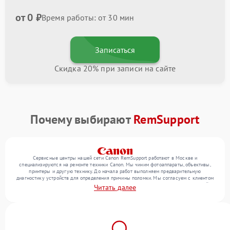
от 0 ₽
Время работы: от 30 мин
Записаться
Скидка 20% при записи на сайте
Почему выбирают
RemSupport
Сервисные центры нашей сети Canon RemSupport работают в Москве и
специализируются на ремонте техники Canon. Мы чиним фотоаппараты, объективы,
принтеры и другую технику. До начала работ выполняем предварительную
диагностику устройств для определения причины поломки. Мы согласуем с клиентом
перечень необходимых работ и их стоимость, затем выполняем ремонт с заменой
Читать далее
деталей по необходимости. В конце подтверждаем качество оказанных услуг
итоговым тестом всех функций техники.