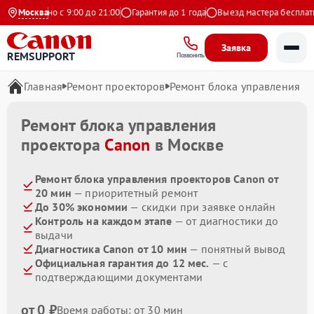
Ежедневно с 9:00 до 21:00
Москва
Гарантия до 1 года
Выезд мастера бесплатно
Заявка
REMSUPPORT
Позвонить
Главная
Ремонт проекторов
Ремонт блока управления
Ремонт блока управления
проектора
Canon
в Москве
Ремонт блока управления проекторов Canon от
20 мин
— приоритетный ремонт
До 30% экономии
— скидки при заявке онлайн
Контроль на каждом этапе
— от диагностики до
выдачи
Диагностика Canon от 10 мин
— понятный вывод
Официальная гарантия до 12 мес.
— с
подтверждающими документами
от 0 ₽
Время работы: от 30 мин