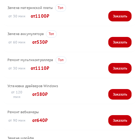
Замена материнской платы
1100
30
Замена аккумулятора
530
60
Ремонт мультиконтроллера
1110
30
Установка драйверов Windows
120
380
Ремонт вебкамеры
640
90
Замена шлейфа