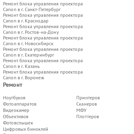
Ремонт блока управления проектора
Canon в г.
Санкт-Петербург
Ремонт блока управления проектора
Canon в г.
Краснодар
Ремонт блока управления проектора
Canon в г.
Ростов-на-Дону
Ремонт блока управления проектора
Canon в г.
Новосибирск
Ремонт блока управления проектора
Canon в г.
Екатеринбург
Ремонт блока управления проектора
Canon в г.
Казань
Ремонт блока управления проектора
Canon в г.
Воронеж
Ремонт блока управления проектора
Ремонт
Canon в г.
Волгоград
Ремонт блока управления проектора
Ноутбуков
Принтеров
Canon в г.
Самара
Фотоаппаратов
Сканеров
Ремонт блока управления проектора
Видеокамер
МФУ
Canon в г.
Пермь
Объективов
Плоттеров
Ремонт блока управления проектора
Фотовспышек
Canon в г.
Красноярск
Ремонт блока управления проектора
Цифровых биноклей