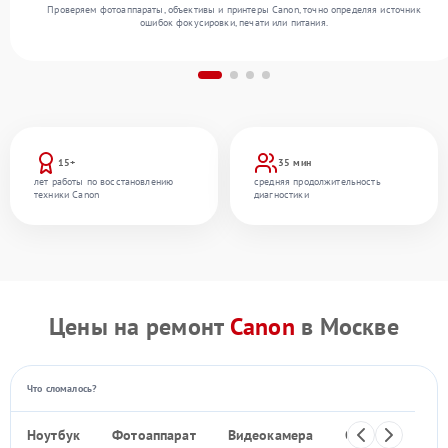
Проверяем фотоаппараты, объективы и принтеры Canon, точно определяя источник
ошибок фокусировки, печати или питания.
15+
35 мин
лет работы по восстановлению
средняя продолжительность
техники Canon
диагностики
Цены на ремонт
Canon
в Москве
Что сломалось?
Ноутбук
Фотоаппарат
Видеокамера
Объектив
Ф