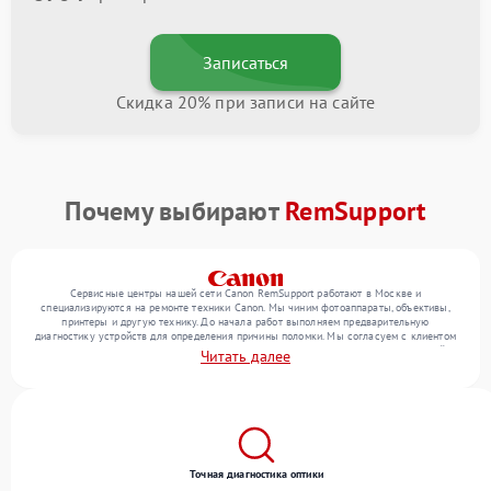
Записаться
Скидка 20% при записи на сайте
Почему выбирают
RemSupport
Сервисные центры нашей сети Canon RemSupport работают в Москве и
специализируются на ремонте техники Canon. Мы чиним фотоаппараты, объективы,
принтеры и другую технику. До начала работ выполняем предварительную
диагностику устройств для определения причины поломки. Мы согласуем с клиентом
перечень необходимых работ и их стоимость, затем выполняем ремонт с заменой
Читать далее
деталей по необходимости. В конце подтверждаем качество оказанных услуг
итоговым тестом всех функций техники.
Точная диагностика оптики