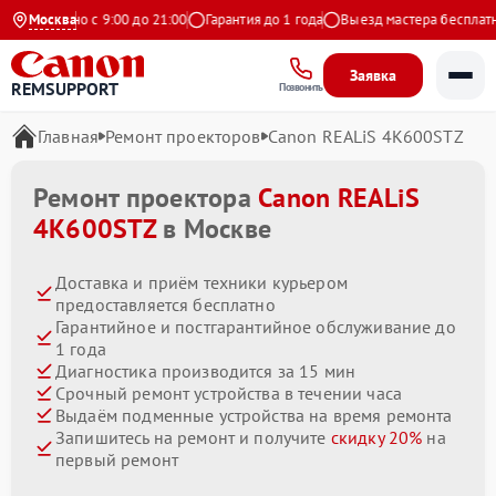
жедневно с 9:00 до 21:00
Москва
Гарантия до 1 года
Выезд мастера бесплатно
Заявка
REMSUPPORT
Позвонить
Главная
Ремонт проекторов
Canon REALiS 4K600STZ
Ремонт проектора
Canon REALiS
4K600STZ
в Москве
Доставка и приём техники курьером
предоставляется бесплатно
Гарантийное и постгарантийное обслуживание до
1 года
Диагностика производится за 15 мин
Срочный ремонт устройства в течении часа
Выдаём подменные устройства на время ремонта
Запишитесь на ремонт и получите
скидку 20%
на
первый ремонт