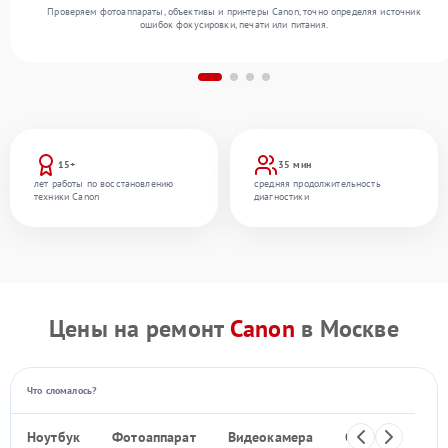
Проверяем фотоаппараты, объективы и принтеры Canon, точно определяя источник
ошибок фокусировки, печати или питания.
15+
35 мин
лет работы по восстановлению
средняя продолжительность
техники Canon
диагностики
Цены на ремонт
Canon
в Москве
Что сломалось?
Ноутбук
Фотоаппарат
Видеокамера
Объектив
Ф