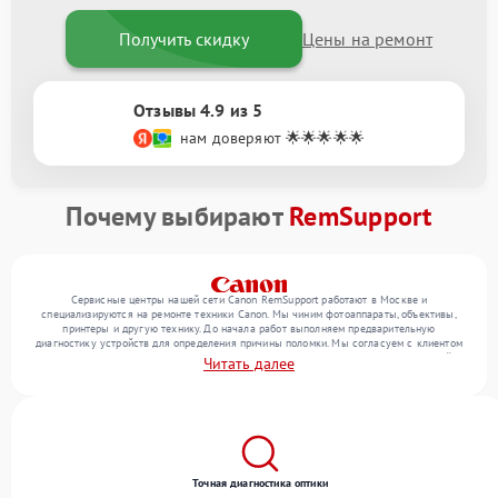
Получить скидку
Цены на ремонт
Отзывы 4.9 из 5
нам доверяют 🌟🌟🌟🌟🌟
Почему выбирают
RemSupport
Сервисные центры нашей сети Canon RemSupport работают в Москве и
специализируются на ремонте техники Canon. Мы чиним фотоаппараты, объективы,
принтеры и другую технику. До начала работ выполняем предварительную
диагностику устройств для определения причины поломки. Мы согласуем с клиентом
перечень необходимых работ и их стоимость, затем выполняем ремонт с заменой
Читать далее
деталей по необходимости. В конце подтверждаем качество оказанных услуг
итоговым тестом всех функций техники.
Точная диагностика оптики