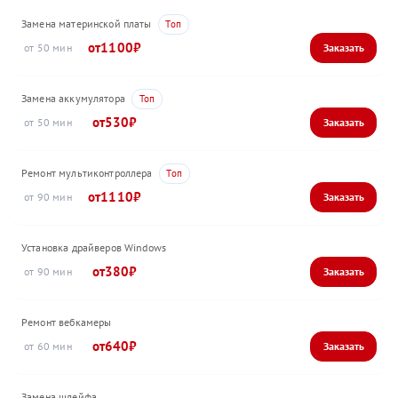
Замена материнской платы
1100
50
Замена аккумулятора
530
50
Ремонт мультиконтроллера
1110
90
Установка драйверов Windows
380
90
Ремонт вебкамеры
640
60
Замена шлейфа