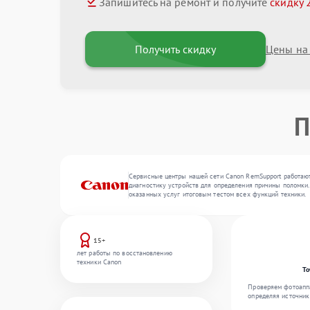
Запишитесь на ремонт и получите
скидку 
Получить скидку
Цены на
П
Сервисные центры нашей сети Canon RemSupport работают
диагностику устройств для определения причины поломки.
оказанных услуг итоговым тестом всех функций техники.
15+
лет работы по восстановлению
техники Canon
То
Проверяем фотоаппа
определяя источник