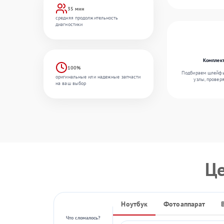
35 мин
средняя продолжительность
диагностики
Комплект
100%
Подбираем шлейфы,
оригинальные или надежные запчасти
узлы, провер
на ваш выбор
Ц
Ноутбук
Фотоаппарат
Что сломалось?