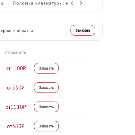
ки
Поломка клавиатуры: неработающие клавиши, зали
сервис и обратно
Заказать
СТОИМОСТЬ
1100
530
1110
380