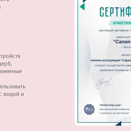
в
тройств
щерб,
граммные
ользовать
с водой и