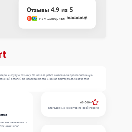
Отзывы 4.9 из 5
нам доверяют 🌟🌟🌟🌟🌟
rt
нтеры и другую технику. До начала работ выполняем предварительную
заменой деталей по необходимости. В конце подтверждаем качество
60 000+
благодарных клиентов по всей России
измов
ические механизмы и
 техники Canon.