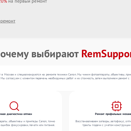
20%
на первый ремонт
 ремонт
очему выбирают
RemSuppo
 в Москве и специализируются на ремонте техники Canon. Мы чиним фотоаппараты, объективы, при
 Мы согласуем с клиентом перечень необходимых работ и их стоимость, затем выполняем ремонт с 
чная диагностика оптики
Ремонт профильных механ
раты, объективы и принтеры Canon, точно
Восстанавливаем затворы, автофокус, опт
 ошибок фокусировки, печати или питания.
тракты подачи с учетом конструкции