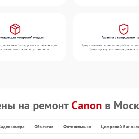
ующие для конкретной модели
Гарантия с контрольным т
 затворные блоки, ролики и печатающие
Предоставляем гарантию на работы и дета
яя совместимость перед установкой.
фокусировку, экспозицию, печать и
ены на ремонт
Canon
в Моск
Видеокамера
Объектив
Фотовспышка
Цифровой бинокл