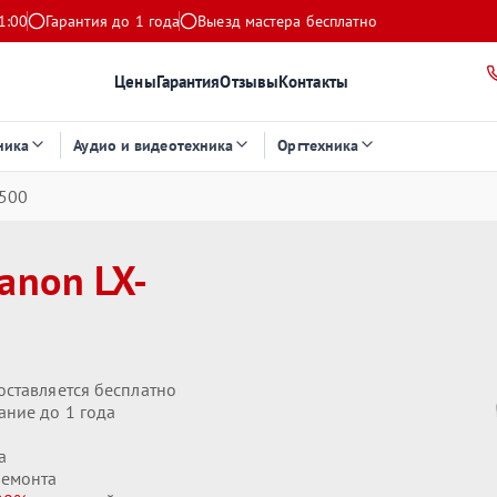
1:00
Гарантия до 1 года
Выезд мастера бесплатно
Цены
Гарантия
Отзывы
Контакты
ника
Аудио и видеотехника
Оргтехника
500
anon LX-
оставляется бесплатно
ание до 1 года
а
ремонта