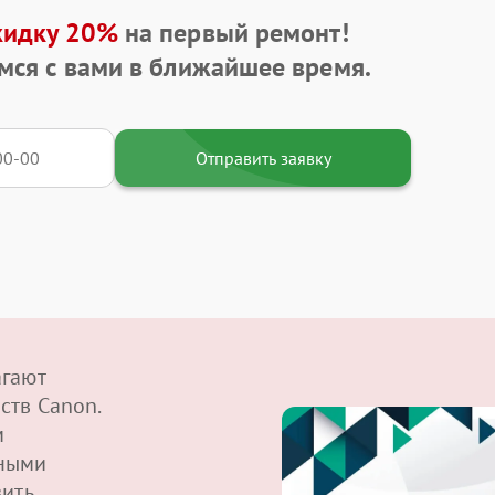
кидку 20%
на первый ремонт!
мся с вами в ближайшее время.
Отправить заявку
агают
ств Canon.
м
ными
вить