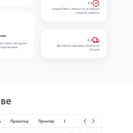
4,9
средний балл сервиса на основании
отзывов клиентов
естом
0 ₽
ли, затем тестируем
бесплатная доставка техники по
 подключение.
Москве
ве
ь
Проектор
Принтер
Сканер
МФУ
Плоттер