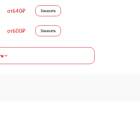
640
600
ги