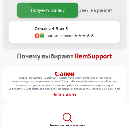
Получить скидку
Цены на ремонт
Отзывы 4.9 из 5
нам доверяют 🌟🌟🌟🌟🌟
Почему выбирают
RemSupport
Сервисные центры нашей сети Canon RemSupport работают в Москве и
специализируются на ремонте техники Canon. Мы чиним фотоаппараты, объективы,
принтеры и другую технику. До начала работ выполняем предварительную
диагностику устройств для определения причины поломки. Мы согласуем с клиентом
перечень необходимых работ и их стоимость, затем выполняем ремонт с заменой
Читать далее
деталей по необходимости. В конце подтверждаем качество оказанных услуг
итоговым тестом всех функций техники.
Точная диагностика оптики