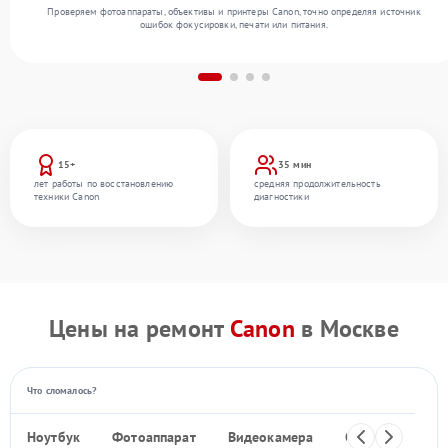
Проверяем фотоаппараты, объективы и принтеры Canon, точно определяя источник
ошибок фокусировки, печати или питания.
15+
35 мин
лет работы по восстановлению
средняя продолжительность
техники Canon
диагностики
Цены на ремонт
Canon
в Москве
Что сломалось?
Ноутбук
Фотоаппарат
Видеокамера
Объектив
Ф