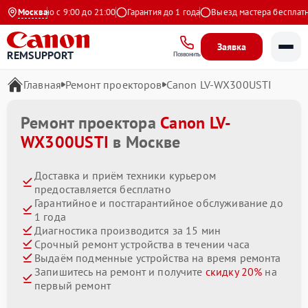
жедневно с 9:00 до 21:00
Москва
Гарантия до 1 года
Выезд мастера бесплатно
Заявка
REMSUPPORT
Позвонить
Главная
Ремонт проекторов
Canon LV-WX300USTI
Ремонт проектора
Canon LV-
WX300USTI
в Москве
Доставка и приём техники курьером
предоставляется бесплатно
Гарантийное и постгарантийное обслуживание до
1 года
Диагностика производится за 15 мин
Срочный ремонт устройства в течении часа
Выдаём подменные устройства на время ремонта
Запишитесь на ремонт и получите
скидку 20%
на
первый ремонт