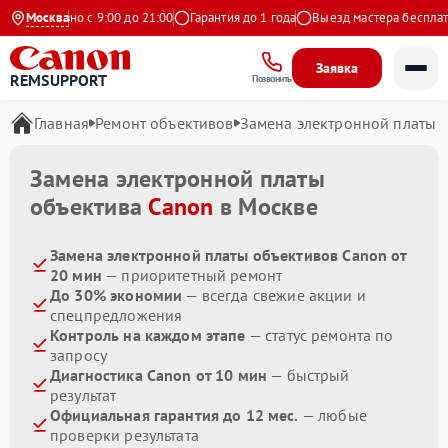
Ежедневно с 9:00 до 21:00
Москва
Гарантия до 1 года
Выезд мастера бесплатно
Заявка
REMSUPPORT
Позвонить
Главная
Ремонт объективов
Замена электронной платы
Замена электронной платы
объектива
Canon
в Москве
Замена электронной платы объективов Canon от
20 мин
— приоритетный ремонт
До 30% экономии
— всегда свежие акции и
спецпредложения
Контроль на каждом этапе
— статус ремонта по
запросу
Диагностика Canon от 10 мин
— быстрый
результат
Официальная гарантия до 12 мес.
— любые
проверки результата