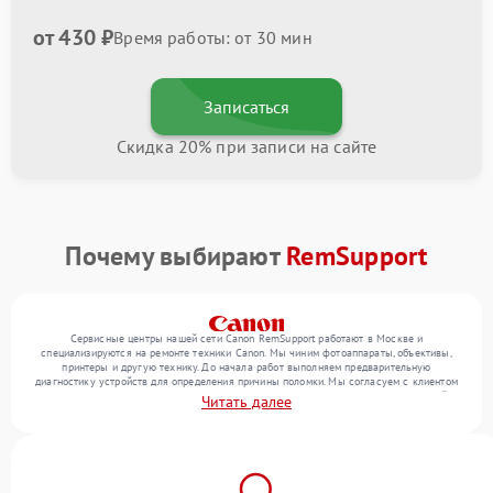
от 430 ₽
Время работы: от 30 мин
Записаться
Скидка 20% при записи на сайте
Почему выбирают
RemSupport
Сервисные центры нашей сети Canon RemSupport работают в Москве и
специализируются на ремонте техники Canon. Мы чиним фотоаппараты, объективы,
принтеры и другую технику. До начала работ выполняем предварительную
диагностику устройств для определения причины поломки. Мы согласуем с клиентом
перечень необходимых работ и их стоимость, затем выполняем ремонт с заменой
Читать далее
деталей по необходимости. В конце подтверждаем качество оказанных услуг
итоговым тестом всех функций техники.