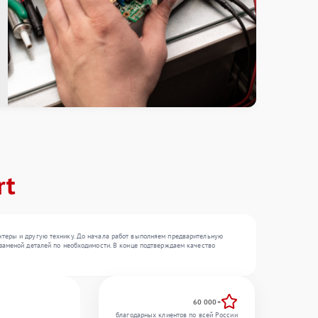
rt
нтеры и другую технику. До начала работ выполняем предварительную
заменой деталей по необходимости. В конце подтверждаем качество
60 000+
благодарных клиентов по всей России