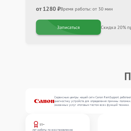
от 1280 ₽
Время работы: от 30 мин
Записаться
Скидка 20% пр
П
Сервисные центры нашей сети Canon RemSupport работают
диагностику устройств для определения причины поломки.
оказанных услуг итоговым тестом всех функций техники.
15+
лет работы по восстановлению