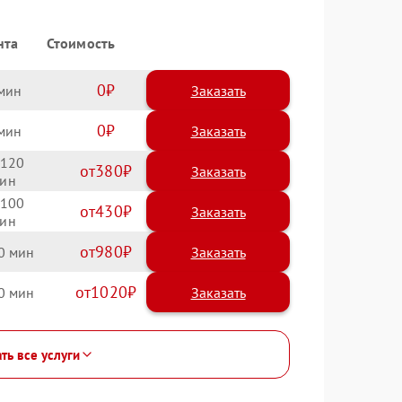
нта
Стоимость
0
Заказать
0
Заказать
120
380
100
430
980
0
1020
0
ть все услуги