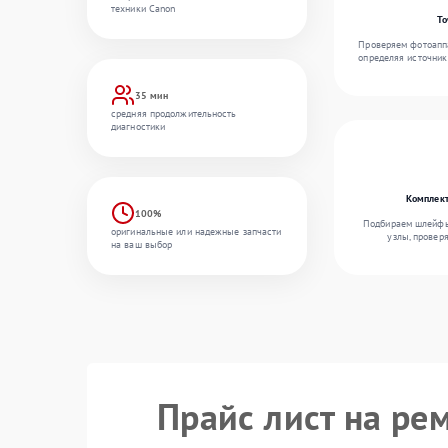
техники Canon
То
Проверяем фотоаппа
определяя источник
35 мин
средняя продолжительность
диагностики
Комплект
100%
Подбираем шлейфы,
оригинальные или надежные запчасти
узлы, провер
на ваш выбор
Прайс лист на ре