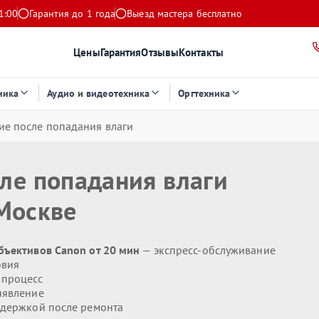
1:00
Гарантия до 1 года
Выезд мастера бесплатно
Цены
Гарантия
Отзывы
Контакты
ника
Аудио и видеотехника
Оргтехника
ие после попадания влаги
ле попадания влаги
Москве
бъективов Canon от 20 мин
— экспресс-обслуживание
овия
 процесс
ыявление
держкой после ремонта