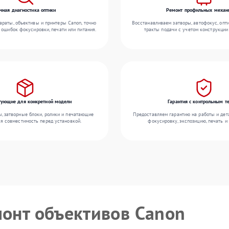
чная диагностика оптики
Ремонт профильных механ
раты, объективы и принтеры Canon, точно
Восстанавливаем затворы, автофокус, опт
 ошибок фокусировки, печати или питания.
тракты подачи с учетом конструкции
ующие для конкретной модели
Гарантия с контрольным т
 затворные блоки, ролики и печатающие
Предоставляем гарантию на работы и дета
яя совместимость перед установкой.
фокусировку, экспозицию, печать и
монт объективов Canon