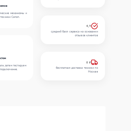
измов
ические механизмы и
 техники Canon.
4,9
средний балл сервиса на основании
отзывов клиентов
естом
0 ₽
ли, затем тестируем
бесплатная доставка техники по
 подключение.
Москве