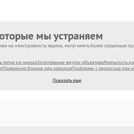
которые мы устраняем
жи на неисправность экрана, могут иметь более серьезные п
 пятна на линзах
Запотевание внутри объектива
Размытость и
е)
Появление бликов или ореолов
Проблемы с резкостью при в
Показать еще