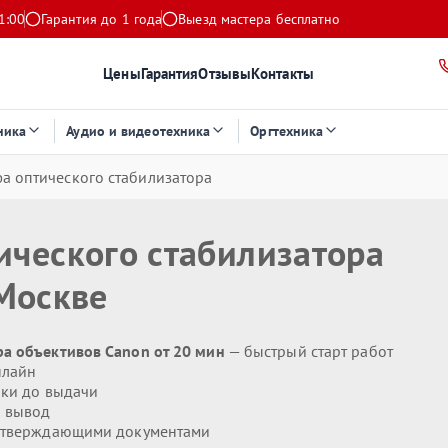
1:00
Гарантия до 1 года
Выезд мастера бесплатно
Цены
Гарантия
Отзывы
Контакты
ника
Аудио и видеотехника
Оргтехника
а оптического стабилизатора
ического стабилизатора
Москве
а объективов Canon от 20 мин
— быстрый старт работ
нлайн
ики до выдачи
 вывод
дтверждающими документами