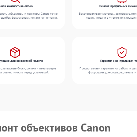
чная диагностика оптики
Ремонт профильных механ
раты, объективы и принтеры Canon, точно
Восстанавливаем затворы, автофокус, опт
 ошибок фокусировки, печати или питания.
тракты подачи с учетом конструкции
ующие для конкретной модели
Гарантия с контрольным т
 затворные блоки, ролики и печатающие
Предоставляем гарантию на работы и дета
яя совместимость перед установкой.
фокусировку, экспозицию, печать и
монт объективов Canon