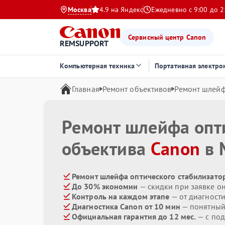
Москва
4.9 на Яндекс
Ежедневно с 9:00 до 2
Сервисный центр Canon
REMSUPPORT
Компьютерная техника
Портативная электро
Главная
Ремонт объективов
Ремонт шлейф
Ремонт шлейфа опт
объектива
Canon
в 
Ремонт шлейфа оптического стабилизатор
До 30% экономии
— скидки при заявке о
Контроль на каждом этапе
— от диагност
Диагностика Canon от 10 мин
— понятный
Официальная гарантия до 12 мес.
— с по