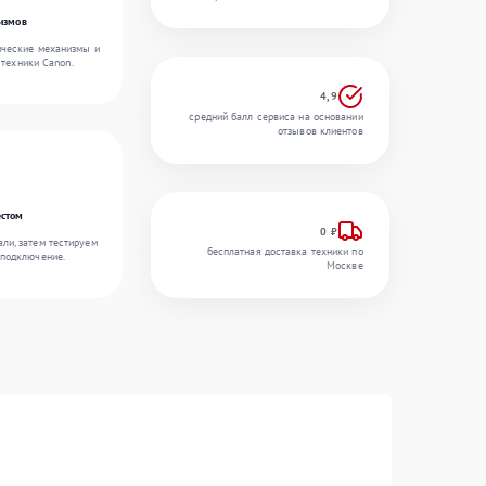
измов
ические механизмы и
 техники Canon.
4,9
средний балл сервиса на основании
отзывов клиентов
естом
0 ₽
ли, затем тестируем
бесплатная доставка техники по
 подключение.
Москве