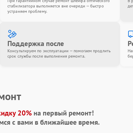
При гарантийном случае ремонт шлейфа оптического
В 
стабилизатора выполняется вне очереди — быстро
де
устраняем проблему.
Поддержка после
Р
Консультируем по эксплуатации — помогаем продлить
На
срок службы после выполнения ремонта.
бе
емонт
кидку 20%
на первый ремонт!
мся с вами в ближайшее время.