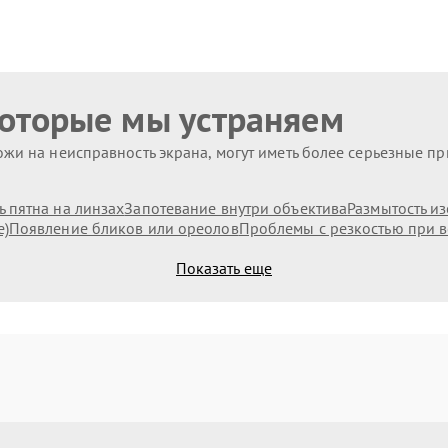
которые мы устраняем
жи на неисправность экрана, могут иметь более серьезные п
 пятна на линзах
Запотевание внутри объектива
Размытость и
е)
Появление бликов или ореолов
Проблемы с резкостью при в
Показать еще