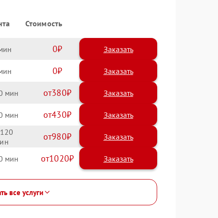
нта
Стоимость
0
Заказать
0
Заказать
380
0
430
0
120
980
1020
0
ть все услуги