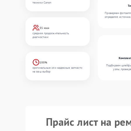
техники Canon
То
Проверяем фотоаппа
определяя источник
35 мин
средняя продолжительность
диагностики
Комплект
100%
Подбираем шлейфы,
оригинальные или надежные запчасти
узлы, провер
на ваш выбор
Прайс лист на ре