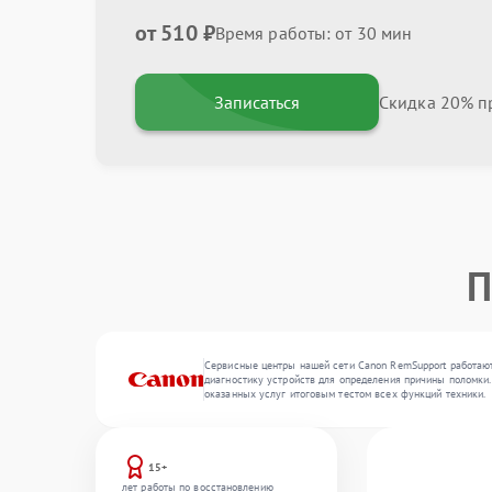
от 510 ₽
Время работы: от 30 мин
Записаться
Скидка 20% пр
П
Сервисные центры нашей сети Canon RemSupport работают
диагностику устройств для определения причины поломки.
оказанных услуг итоговым тестом всех функций техники.
15+
лет работы по восстановлению