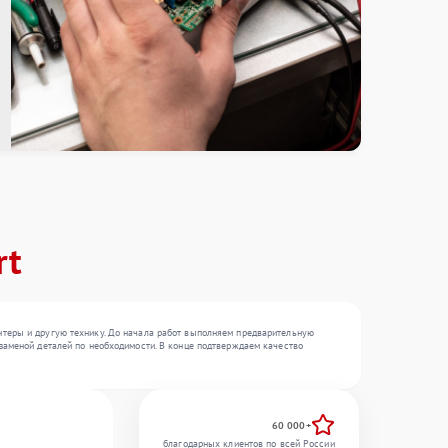
rt
нтеры и другую технику. До начала работ выполняем предварительную
заменой деталей по необходимости. В конце подтверждаем качество
60 000+
благодарных клиентов по всей России