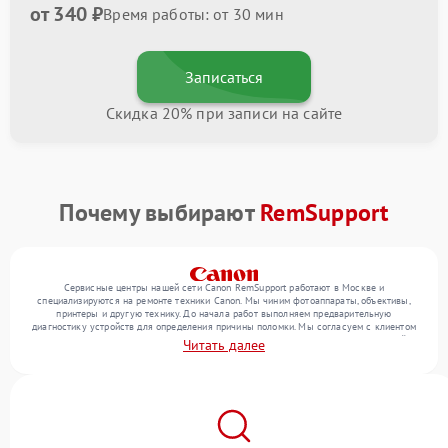
от 340 ₽
Время работы: от 30 мин
Записаться
Скидка 20% при записи на сайте
Почему выбирают
RemSupport
Сервисные центры нашей сети Canon RemSupport работают в Москве и
специализируются на ремонте техники Canon. Мы чиним фотоаппараты, объективы,
принтеры и другую технику. До начала работ выполняем предварительную
диагностику устройств для определения причины поломки. Мы согласуем с клиентом
перечень необходимых работ и их стоимость, затем выполняем ремонт с заменой
Читать далее
деталей по необходимости. В конце подтверждаем качество оказанных услуг
итоговым тестом всех функций техники.