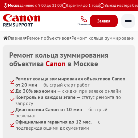
кс
Москва
Ежедневно с 9:00 до 21:00
Гарантия до 1 года
Выезд мастера беспл
Заявка
REMSUPPORT
Позвонить
Главная
Ремонт объективов
Ремонт кольца зуммирования
Ремонт кольца зуммирования
объектива
Canon
в Москве
Ремонт кольца зуммирования объективов Canon
от 20 мин
— быстрый старт работ
До 30% экономии
— скидки при заявке онлайн
Контроль на каждом этапе
— статус ремонта по
запросу
Диагностика Canon от 10 мин
— быстрый
результат
Официальная гарантия до 12 мес.
— с
подтверждающими документами