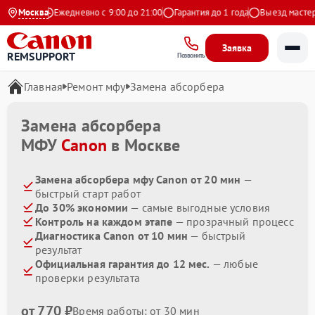
а Яндекс
Москва
Ежедневно с 9:00 до 21:00
Гарантия до 1 года
Выезд мастера 
Заявка
REMSUPPORT
Позвонить
Главная
Ремонт мфу
Замена абсорбера
Замена абсорбера
МФУ
Canon
в Москве
Замена абсорбера мфу Canon от 20 мин
—
быстрый старт работ
До 30% экономии
— самые выгодные условия
Контроль на каждом этапе
— прозрачный процесс
Диагностика Canon от 10 мин
— быстрый
результат
Официальная гарантия до 12 мес.
— любые
проверки результата
от 770 ₽
Время работы: от 30 мин