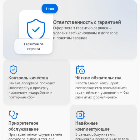
1 год
Ответственность с гарантией
Оформляем гарантию сервиса —
условия зафиксированы в договоре
и понятны заранее.
Гарантия от
сервиса
Контроль качества
Чёткие обязательства
Замена абсорбера проходит
Работа Canon RemSupport
многоэтапную проверку —
сопровождается прописанными
исключаем недоработки и
гарантийными условиями — без
повторные сбои.
размытых формулировок.
Приоритетное
Надёжные
обслуживание
комплектующие
При гарантийном случае замена
В рамках обслуживания
абсорбера выполняется вне
применяем проверенные детали