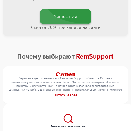
Записаться
Скидка 20% при записи на сайте
Почему выбирают
RemSupport
Сервисные центры нашей сети Canon RemSupport работают в Москве и
специализируются на ремонте техники Canon. Мы чиним фотоаппараты, объективы,
принтеры и другую технику. До начала работ выполняем предварительную
диагностику устройств для определения причины поломки. Мы согласуем с клиентом
перечень необходимых работ и их стоимость, затем выполняем ремонт с заменой
Читать далее
деталей по необходимости. В конце подтверждаем качество оказанных услуг
итоговым тестом всех функций техники.
Точная диагностика оптики