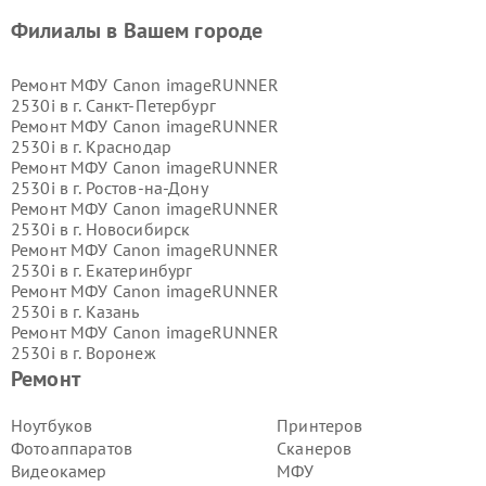
Филиалы в Вашем городе
Ремонт МФУ Canon imageRUNNER
2530i в г.
Санкт-Петербург
Ремонт МФУ Canon imageRUNNER
2530i в г.
Краснодар
Ремонт МФУ Canon imageRUNNER
2530i в г.
Ростов-на-Дону
Ремонт МФУ Canon imageRUNNER
2530i в г.
Новосибирск
Ремонт МФУ Canon imageRUNNER
2530i в г.
Екатеринбург
Ремонт МФУ Canon imageRUNNER
2530i в г.
Казань
Ремонт МФУ Canon imageRUNNER
2530i в г.
Воронеж
Ремонт МФУ Canon imageRUNNER
Ремонт
2530i в г.
Волгоград
Ремонт МФУ Canon imageRUNNER
Ноутбуков
Принтеров
2530i в г.
Самара
Фотоаппаратов
Сканеров
Ремонт МФУ Canon imageRUNNER
Видеокамер
МФУ
2530i в г.
Пермь