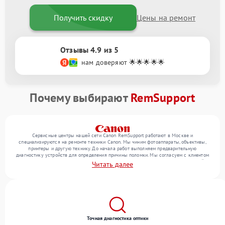
Получить скидку
Цены на ремонт
Отзывы 4.9 из 5
нам доверяют 🌟🌟🌟🌟🌟
Почему выбирают
RemSupport
Сервисные центры нашей сети Canon RemSupport работают в Москве и
специализируются на ремонте техники Canon. Мы чиним фотоаппараты, объективы,
принтеры и другую технику. До начала работ выполняем предварительную
диагностику устройств для определения причины поломки. Мы согласуем с клиентом
перечень необходимых работ и их стоимость, затем выполняем ремонт с заменой
Читать далее
деталей по необходимости. В конце подтверждаем качество оказанных услуг
итоговым тестом всех функций техники.
Точная диагностика оптики