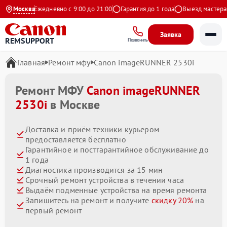
Яндекс
Москва
Ежедневно с 9:00 до 21:00
Гарантия до 1 года
Выезд мастера бе
Заявка
REMSUPPORT
Позвонить
Главная
Ремонт мфу
Canon imageRUNNER 2530i
Ремонт МФУ
Canon imageRUNNER
2530i
в Москве
Доставка и приём техники курьером
предоставляется бесплатно
Гарантийное и постгарантийное обслуживание до
1 года
Диагностика производится за 15 мин
Срочный ремонт устройства в течении часа
Выдаём подменные устройства на время ремонта
Запишитесь на ремонт и получите
скидку 20%
на
первый ремонт