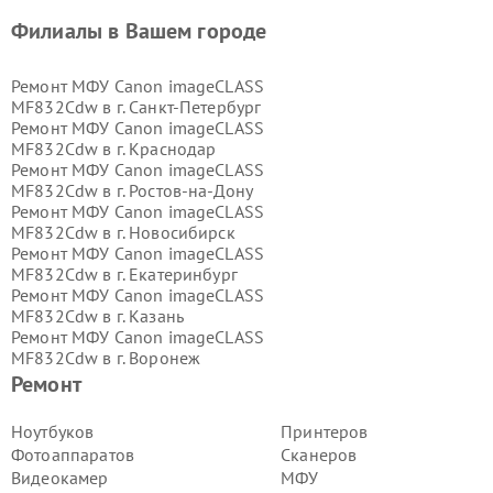
Филиалы в Вашем городе
Ремонт МФУ Canon imageCLASS
MF832Cdw в г.
Санкт-Петербург
Ремонт МФУ Canon imageCLASS
MF832Cdw в г.
Краснодар
Ремонт МФУ Canon imageCLASS
MF832Cdw в г.
Ростов-на-Дону
Ремонт МФУ Canon imageCLASS
MF832Cdw в г.
Новосибирск
Ремонт МФУ Canon imageCLASS
MF832Cdw в г.
Екатеринбург
Ремонт МФУ Canon imageCLASS
MF832Cdw в г.
Казань
Ремонт МФУ Canon imageCLASS
MF832Cdw в г.
Воронеж
Ремонт МФУ Canon imageCLASS
Ремонт
MF832Cdw в г.
Волгоград
Ремонт МФУ Canon imageCLASS
Ноутбуков
Принтеров
MF832Cdw в г.
Самара
Фотоаппаратов
Сканеров
Ремонт МФУ Canon imageCLASS
Видеокамер
МФУ
MF832Cdw в г.
Пермь