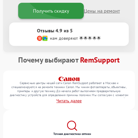
Получить скидку
Цены на ремонт
Отзывы 4.9 из 5
нам доверяют 🌟🌟🌟🌟🌟
Почему выбирают
RemSupport
Сервисные центры нашей сети Canon RemSupport работают в Москве и
специализируются на ремонте техники Canon. Мы чиним фотоаппараты, объективы,
принтеры и другую технику. До начала работ выполняем предварительную
диагностику устройств для определения причины поломки. Мы согласуем с клиентом
перечень необходимых работ и их стоимость, затем выполняем ремонт с заменой
Читать далее
деталей по необходимости. В конце подтверждаем качество оказанных услуг
итоговым тестом всех функций техники.
Точная диагностика оптики