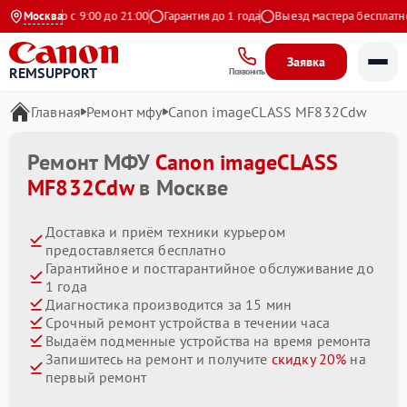
едневно с 9:00 до 21:00
Москва
Гарантия до 1 года
Выезд мастера бесплатно
Заявка
REMSUPPORT
Позвонить
Главная
Ремонт мфу
Canon imageCLASS MF832Cdw
Ремонт МФУ
Canon imageCLASS
MF832Cdw
в Москве
Доставка и приём техники курьером
предоставляется бесплатно
Гарантийное и постгарантийное обслуживание до
1 года
Диагностика производится за 15 мин
Срочный ремонт устройства в течении часа
Выдаём подменные устройства на время ремонта
Запишитесь на ремонт и получите
скидку 20%
на
первый ремонт