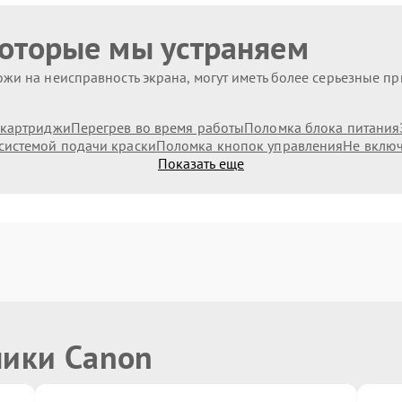
которые мы устраняем
жи на неисправность экрана, могут иметь более серьезные п
 картриджи
Перегрев во время работы
Поломка блока питания
системой подачи краски
Поломка кнопок управления
Не включ
Показать еще
ники Canon