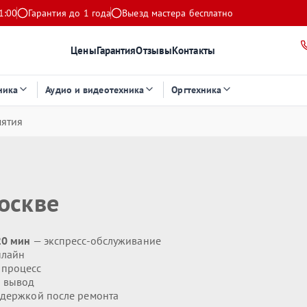
1:00
Гарантия до 1 года
Выезд мастера бесплатно
Цены
Гарантия
Отзывы
Контакты
ника
Аудио и видеотехника
Оргтехника
мятия
оскве
20 мин
— экспресс-обслуживание
нлайн
 процесс
 вывод
держкой после ремонта