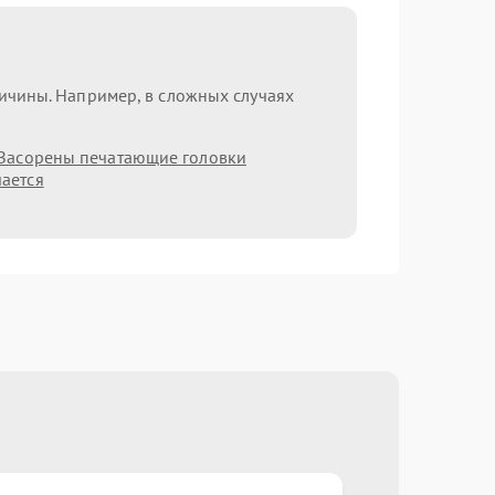
ричины. Например, в сложных случаях
Засорены печатающие головки
ается