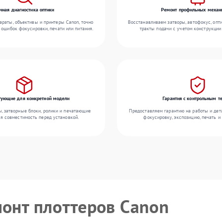
чная диагностика оптики
Ремонт профильных механ
раты, объективы и принтеры Canon, точно
Восстанавливаем затворы, автофокус, опт
 ошибок фокусировки, печати или питания.
тракты подачи с учетом конструкции
ующие для конкретной модели
Гарантия с контрольным т
 затворные блоки, ролики и печатающие
Предоставляем гарантию на работы и дета
яя совместимость перед установкой.
фокусировку, экспозицию, печать и
монт плоттеров Canon