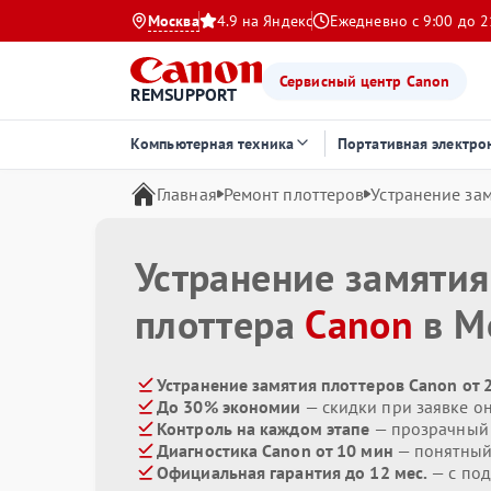
Москва
4.9 на Яндекс
Ежедневно с 9:00 до 2
Сервисный центр Canon
REMSUPPORT
Компьютерная техника
Портативная электро
Главная
Ремонт плоттеров
Устранение за
Устранение замятия
плоттера
Canon
в М
Устранение замятия плоттеров Canon от 
До 30% экономии
— скидки при заявке о
Контроль на каждом этапе
— прозрачный
Диагностика Canon от 10 мин
— понятный
Официальная гарантия до 12 мес.
— с под