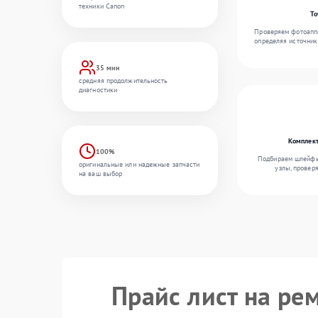
техники Canon
То
Проверяем фотоаппа
определяя источник
35 мин
средняя продолжительность
диагностики
Комплект
100%
Подбираем шлейфы,
оригинальные или надежные запчасти
узлы, провер
на ваш выбор
Прайс лист на ре