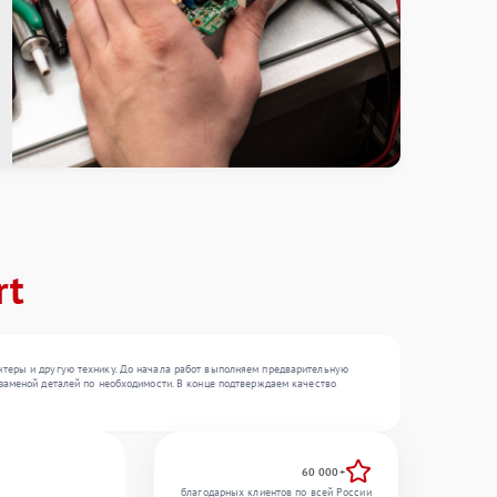
rt
нтеры и другую технику. До начала работ выполняем предварительную
заменой деталей по необходимости. В конце подтверждаем качество
60 000+
благодарных клиентов по всей России