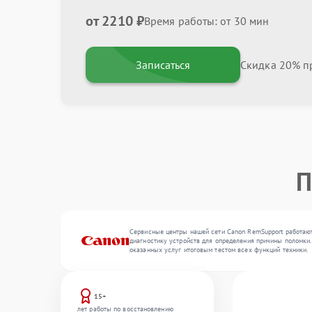
от 2210 ₽
Время работы: от 30 мин
Записаться
Скидка 20% пр
П
Сервисные центры нашей сети Canon RemSupport работают
диагностику устройств для определения причины поломки.
оказанных услуг итоговым тестом всех функций техники.
15+
лет работы по восстановлению