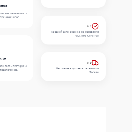
измов
ические механизмы и
 техники Canon.
4,9
средний балл сервиса на основании
отзывов клиентов
естом
0 ₽
ли, затем тестируем
бесплатная доставка техники по
 подключение.
Москве