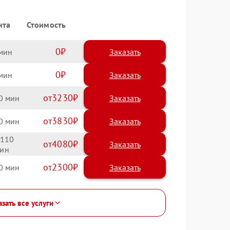
нта
Стоимость
0
Заказать
0
Заказать
3230
0
3830
0
110
4080
2300
0
зать все услуги