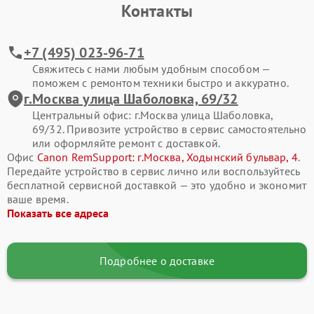
Контакты
Сбои в работе платы могут проявляться различными
симптомами. Рекомендуем обратиться в сервис при
следующих признаках:
+7 (495) 023-96-71
камера не включается;
Свяжитесь с нами любым удобным способом —
поможем с ремонтом техники быстро и аккуратно.
появляются системные ошибки;
г.Москва улица Шаболовка, 69/32
не работает дисплей или кнопки;
Центральный офис: г.Москва улица Шаболовка,
69/32. Привозите устройство в сервис самостоятельно
отсутствует запись фото и видео;
или оформляйте ремонт с доставкой.
Офис
Canon RemSupport: г.Москва, Ходынский бульвар, 4
.
наблюдаются зависания и самопроизвольные
Передайте устройство в сервис лично или воспользуйтесь
перезагрузки.
бесплатной сервисной доставкой — это удобно и экономит
ваше время.
Мы выполняем комплексную диагностику с измерением
Показать все адреса
напряжений, проверкой цепей питания и тестированием
микросхем. Такой подход позволяет точно определить
источник проблемы в фотоаппаратах Canon и восстановить
их работоспособность.
Подробнее о доставке
Как проходит ремонт
Работы начинаются с аккуратной разборки корпуса Canon в