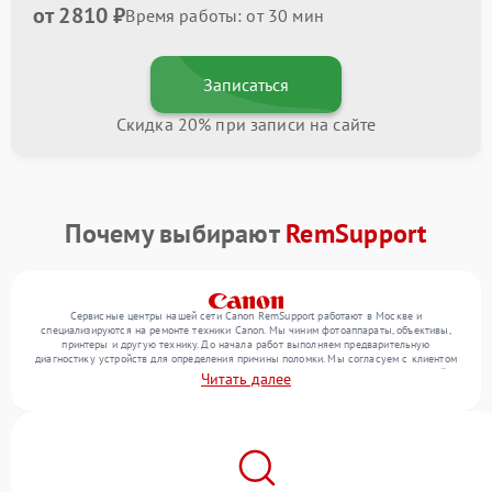
от 2810 ₽
Время работы: от 30 мин
Записаться
Скидка 20% при записи на сайте
Почему выбирают
RemSupport
Сервисные центры нашей сети Canon RemSupport работают в Москве и
специализируются на ремонте техники Canon. Мы чиним фотоаппараты, объективы,
принтеры и другую технику. До начала работ выполняем предварительную
диагностику устройств для определения причины поломки. Мы согласуем с клиентом
перечень необходимых работ и их стоимость, затем выполняем ремонт с заменой
Читать далее
деталей по необходимости. В конце подтверждаем качество оказанных услуг
итоговым тестом всех функций техники.