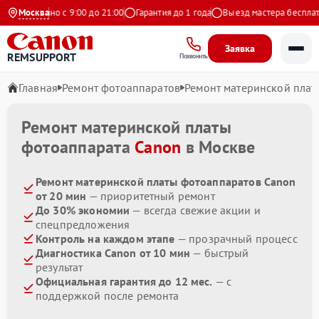
Ежедневно с 9:00 до 21:00
Москва
Гарантия до 1 года
Выезд мастера бесплатно
Заявка
REMSUPPORT
Позвонить
Главная
Ремонт фотоаппаратов
Ремонт материнской плат
Ремонт материнской платы
фотоаппарата
Canon
в Москве
Ремонт материнской платы фотоаппаратов Canon
от 20 мин
— приоритетный ремонт
До 30% экономии
— всегда свежие акции и
спецпредложения
Контроль на каждом этапе
— прозрачный процесс
Диагностика Canon от 10 мин
— быстрый
результат
Официальная гарантия до 12 мес.
— с
поддержкой после ремонта