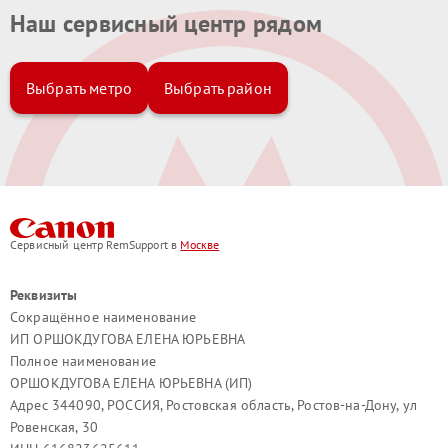
Наш сервисный центр рядом
компонентное восстановление платы;
использование качественных комплектующих;
Выбрать метро
Выбрать район
полное тестирование после ремонта;
гарантия на выполненные услуги.
Обращаясь к нам, вы восстанавливаете стабильную работу
фотоаппарата Canon и продлеваете срок его службы. Мы
обеспечиваем профессиональный подход и уверенность в
надежности вашей техники.
Сервисный центр RemSupport в
Москве
Реквизиты
Сокращённое наименование
ИП ОРШОКДУГОВА ЕЛЕНА ЮРЬЕВНА
Полное наименование
ОРШОКДУГОВА ЕЛЕНА ЮРЬЕВНА (ИП)
Адрес 344090, РОССИЯ, Ростовская область, Ростов-на-Дону, ул
Ровенская, 30