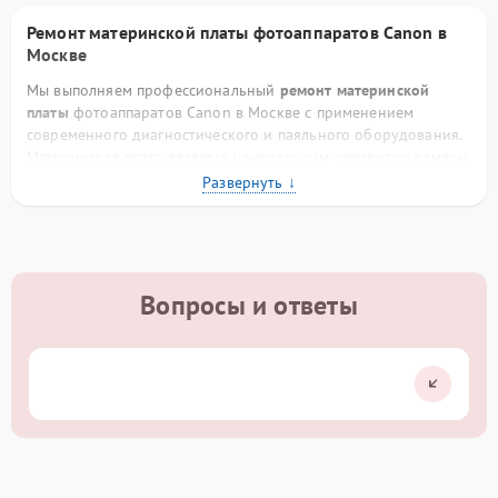
Ремонт материнской платы фотоаппаратов Canon в
Москве
Мы выполняем профессиональный
ремонт материнской
платы
фотоаппаратов Canon в Москве с применением
современного диагностического и паяльного оборудования.
Материнская плата является центральным элементом камеры,
объединяющим процессор обработки изображения,
контроллер питания, модули автофокуса, интерфейсы
подключения и систему записи данных. При её
неисправности устройство может частично или полностью
выйти из строя.
Вопросы и ответы
Причинами повреждения становятся перепады напряжения,
попадание влаги, механические удары или короткое
замыкание. Мы проводим глубокий анализ состояния платы
Canon, выявляем поврежденные элементы и выполняем
компонентный ремонт без необходимости полной замены
дорогостоящего узла.
Признаки неисправности материнской платы