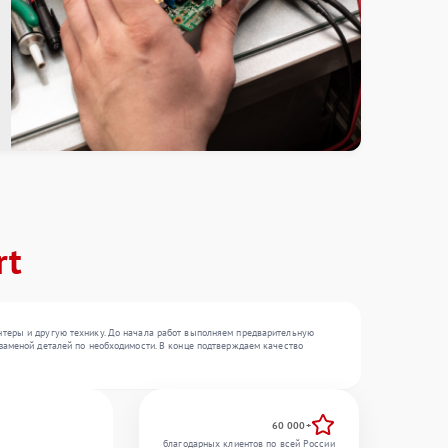
rt
нтеры и другую технику. До начала работ выполняем предварительную
заменой деталей по необходимости. В конце подтверждаем качество
60 000+
благодарных клиентов по всей России