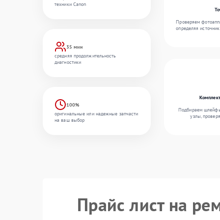
техники Canon
То
Проверяем фотоаппа
определяя источник
35 мин
средняя продолжительность
диагностики
Комплект
100%
Подбираем шлейфы,
оригинальные или надежные запчасти
узлы, провер
на ваш выбор
Прайс лист на ре