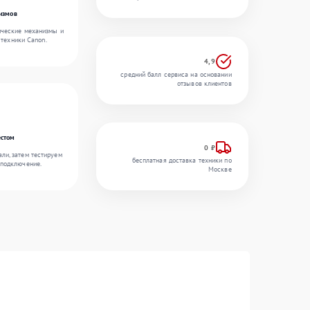
измов
ические механизмы и
 техники Canon.
4,9
средний балл сервиса на основании
отзывов клиентов
естом
0 ₽
ли, затем тестируем
бесплатная доставка техники по
 подключение.
Москве