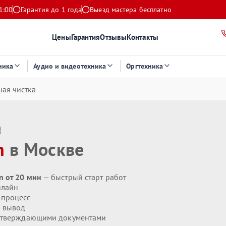
1:00
Гарантия до 1 года
Выезд мастера бесплатно
Цены
Гарантия
Отзывы
Контакты
ника
Аудио и видеотехника
Оргтехника
ая чистка
а
n
в Москве
n от 20 мин
— быстрый старт работ
нлайн
 процесс
 вывод
дтверждающими документами