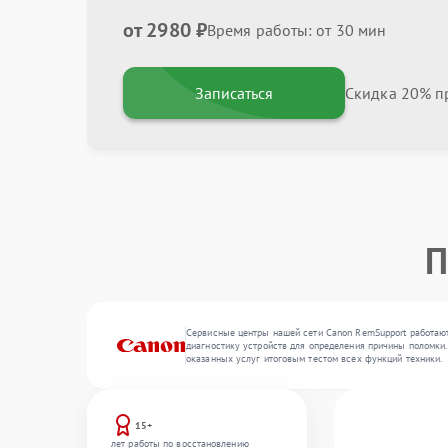
от 2980 ₽
Время работы: от 30 мин
Записаться
Скидка 20% пр
П
Сервисные центры нашей сети Canon RemSupport работают
диагностику устройств для определения причины поломки.
оказанных услуг итоговым тестом всех функций техники.
15+
лет работы по восстановлению