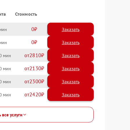
нта
Стоимость
0
Заказать
0
Заказать
2810
0
2130
0
2300
0
2420
0
ь все услуги