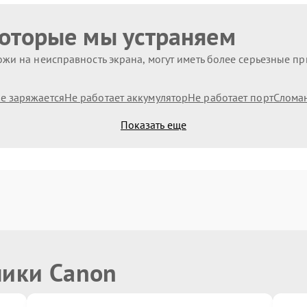
которые мы устраняем
жи на неисправность экрана, могут иметь более серьезные п
е заряжается
Не работает аккумулятор
Не работает порт
Слома
Показать еще
ники Canon