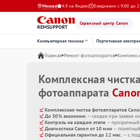
Москва
4.9 на Яндекс
Ежедневно с 9:00 до 2
Сервисный центр Canon
REMSUPPORT
Компьютерная техника
Портативная электро
Главная
Ремонт фотоаппаратов
Комплексн
Комплексная чистк
фотоаппарата
Cano
Комплексная чистка фотоаппаратов Cano
До 30% экономии
— скидки при заявке о
Контроль на каждом этапе
— прозрачный
Диагностика Canon от 10 мин
— понятный
Официальная гарантия до 12 мес.
— с по