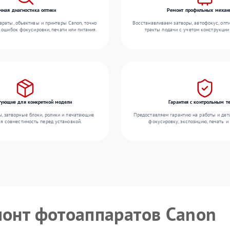
чная диагностика оптики
Ремонт профильных механ
раты, объективы и принтеры Canon, точно
Восстанавливаем затворы, автофокус, опт
 ошибок фокусировки, печати или питания.
тракты подачи с учетом конструкции
ующие для конкретной модели
Гарантия с контрольным т
 затворные блоки, ролики и печатающие
Предоставляем гарантию на работы и дета
яя совместимость перед установкой.
фокусировку, экспозицию, печать и
монт фотоаппаратов Canon