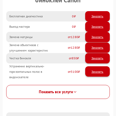
биноклей Canon
Бесплатная диагностика
0
Заказать
Выезд мастера
0
Заказать
Замена матрицы
1280
Замена объективов с
1280
улучшением характеристик
Чистка бинокля
850
Устранение вертикально-
горизонтальных полос в
5100
видоискателе
Показать все услуги