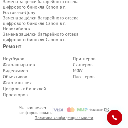
Замена защёлки батарейного отсека
цифрового бинокля Canon в г.
Ростов-на-Дону
Замена защёлки батарейного отсека
цифрового бинокля Canon в г.
Новосибирск
Замена защёлки батарейного отсека
цифрового бинокля Canon в г.
Екатеринбург
Ремонт
Замена защёлки батарейного отсека
цифрового бинокля Canon в г.
Ноутбуков
Принтеров
Казань
Фотоаппаратов
Сканеров
Замена защёлки батарейного отсека
Видеокамер
МФУ
цифрового бинокля Canon в г.
Объективов
Плоттеров
Воронеж
Фотовспышек
Замена защёлки батарейного отсека
цифрового бинокля Canon в г.
Цифровых биноклей
Волгоград
Проекторов
Замена защёлки батарейного отсека
цифрового бинокля Canon в г.
Мы принимаем
Самара
все формы оплаты
Замена защёлки батарейного отсека
Политика конфиденциальности
цифрового бинокля Canon в г.
Пермь
Замена защёлки батарейного отсека