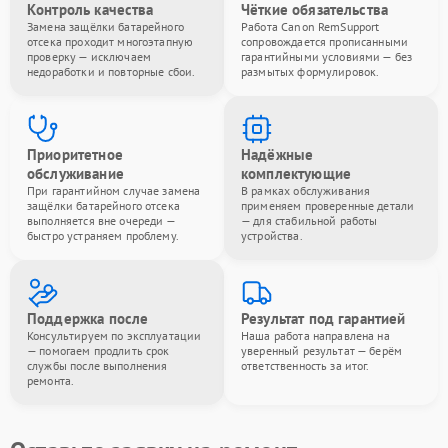
Контроль качества
Чёткие обязательства
Замена защёлки батарейного
Работа Canon RemSupport
отсека проходит многоэтапную
сопровождается прописанными
проверку — исключаем
гарантийными условиями — без
недоработки и повторные сбои.
размытых формулировок.
Приоритетное
Надёжные
обслуживание
комплектующие
При гарантийном случае замена
В рамках обслуживания
защёлки батарейного отсека
применяем проверенные детали
выполняется вне очереди —
— для стабильной работы
быстро устраняем проблему.
устройства.
Поддержка после
Результат под гарантией
Консультируем по эксплуатации
Наша работа направлена на
— помогаем продлить срок
уверенный результат — берём
службы после выполнения
ответственность за итог.
ремонта.