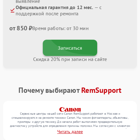
выявление
Официальная гарантия до 12 мес.
— с
поддержкой после ремонта
от 850 ₽
Время работы: от 30 мин
Записаться
Скидка 20% при записи на сайте
Почему выбирают
RemSupport
Сервисные центры нашей сети Canon RemSupport работают в Москве и
специализируются на ремонте техники Canon. Мы чиним фотоаппараты, объективы,
принтеры и другую технику. До начала работ выполняем предварительную
диагностику устройств для определения причины поломки. Мы согласуем с клиентом
перечень необходимых работ и их стоимость, затем выполняем ремонт с заменой
Читать далее
деталей по необходимости. В конце подтверждаем качество оказанных услуг
итоговым тестом всех функций техники.