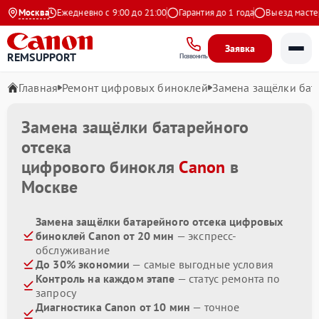
а Яндекс
Москва
Ежедневно с 9:00 до 21:00
Гарантия до 1 года
Выезд мастера 
Заявка
REMSUPPORT
Позвонить
Главная
Ремонт цифровых биноклей
Замена защёлки бат
Замена защёлки батарейного
отсека
цифрового бинокля
Canon
в
Москве
Замена защёлки батарейного отсека цифровых
биноклей Canon от 20 мин
— экспресс-
обслуживание
До 30% экономии
— самые выгодные условия
Контроль на каждом этапе
— статус ремонта по
запросу
Диагностика Canon от 10 мин
— точное