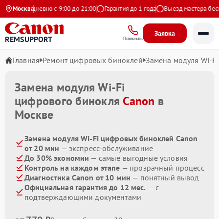
екс
Москва
Ежедневно с 9:00 до 21:00
Гарантия до 1 года
Выезд мастера беспл
Заявка
REMSUPPORT
Позвонить
Главная
Ремонт цифровых биноклей
Замена модуля Wi-Fi
Замена модуля Wi-Fi
цифрового бинокля
Canon
в
Москве
Замена модуля Wi-Fi цифровых биноклей Canon
от 20 мин
— экспресс-обслуживание
До 30% экономии
— самые выгодные условия
Контроль на каждом этапе
— прозрачный процесс
Диагностика Canon от 10 мин
— понятный вывод
Официальная гарантия до 12 мес.
— с
подтверждающими документами