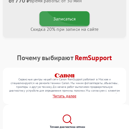
от 770 ₽
Время работы: от 30 мин
Записаться
Скидка 20% при записи на сайте
Почему выбирают
RemSupport
Сервисные центры нашей сети Canon RemSupport работают в Москве и
специализируются на ремонте техники Canon. Мы чиним фотоаппараты, объективы,
принтеры и другую технику. До начала работ выполняем предварительную
диагностику устройств для определения причины поломки. Мы согласуем с клиентом
перечень необходимых работ и их стоимость, затем выполняем ремонт с заменой
Читать далее
деталей по необходимости. В конце подтверждаем качество оказанных услуг
итоговым тестом всех функций техники.
Точная диагностика оптики