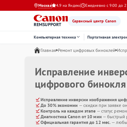
Москва
4.9 на Яндекс
Ежедневно с 9:00 до 2
Сервисный центр Canon
REMSUPPORT
Компьютерная техника
Портативная электро
Главная
Ремонт цифровых биноклей
Испр
Исправление инвер
цифрового бинокл
Исправление инверсии изображения циф
До 30% экономии
— скидки при заявке о
Контроль на каждом этапе
— статус ремон
Диагностика Canon от 10 мин
— быстрый р
Официальная гарантия до 12 мес.
— любые