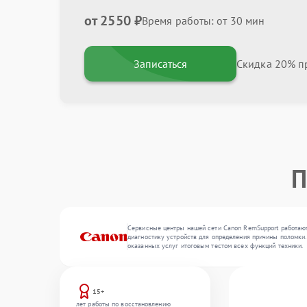
от 2550 ₽
Время работы: от 30 мин
Записаться
Скидка 20% пр
П
Сервисные центры нашей сети Canon RemSupport работают
диагностику устройств для определения причины поломки.
оказанных услуг итоговым тестом всех функций техники.
15+
лет работы по восстановлению