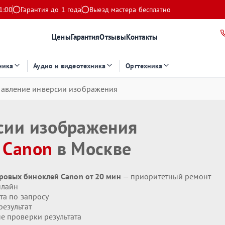
1:00
Гарантия до 1 года
Выезд мастера бесплатно
Цены
Гарантия
Отзывы
Контакты
ника
Аудио и видеотехника
Оргтехника
авление инверсии изображения
сии изображения
я
Canon
в Москве
ровых биноклей Canon от 20 мин
— приоритетный ремонт
нлайн
та по запросу
езультат
 проверки результата