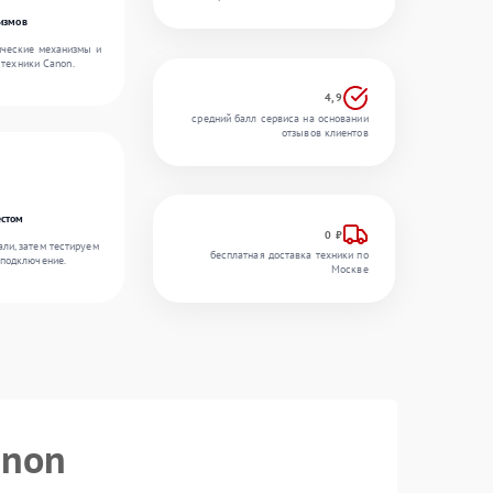
измов
ические механизмы и
 техники Canon.
4,9
средний балл сервиса на основании
отзывов клиентов
естом
0 ₽
ли, затем тестируем
бесплатная доставка техники по
 подключение.
Москве
anon