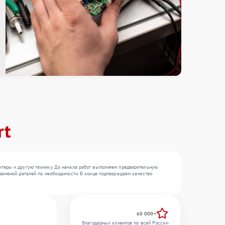
rt
нтеры и другую технику. До начала работ выполняем предварительную
заменой деталей по необходимости. В конце подтверждаем качество
60 000+
благодарных клиентов по всей России