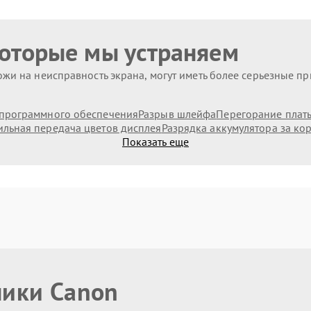
которые мы устраняем
жи на неисправность экрана, могут иметь более серьезные п
программного обеспечения
Разрыв шлейфа
Перегорание плат
льная передача цветов дисплея
Разрядка аккумулятора за ко
Показать еще
ники Canon