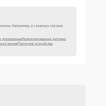
ричины. Например, в сложных случаях
ы управления
Размагничивание датчика
ркое время
Перегрев устройства