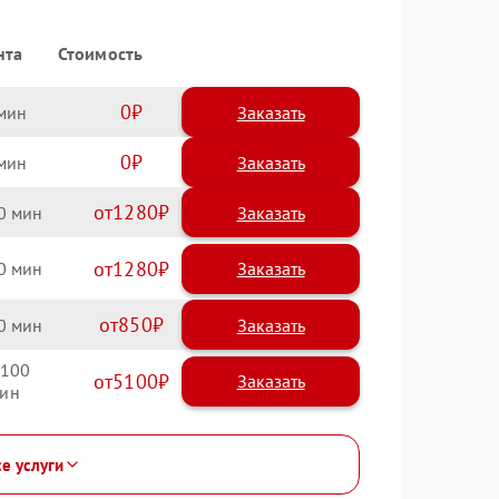
нта
Стоимость
0
Заказать
0
Заказать
1280
0
1280
0
850
0
100
5100
се услуги