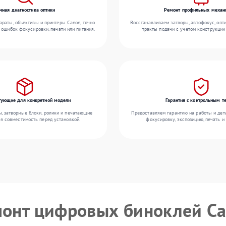
чная диагностика оптики
Ремонт профильных механ
раты, объективы и принтеры Canon, точно
Восстанавливаем затворы, автофокус, опт
 ошибок фокусировки, печати или питания.
тракты подачи с учетом конструкции
ующие для конкретной модели
Гарантия с контрольным т
 затворные блоки, ролики и печатающие
Предоставляем гарантию на работы и дета
яя совместимость перед установкой.
фокусировку, экспозицию, печать и
монт цифровых биноклей C