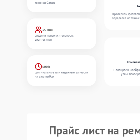
техники Canon
То
Проверяем фотоаппа
определяя источник
35 мин
средняя продолжительность
диагностики
Комплект
100%
Подбираем шлейфы,
оригинальные или надежные запчасти
узлы, провер
на ваш выбор
Прайс лист на ре