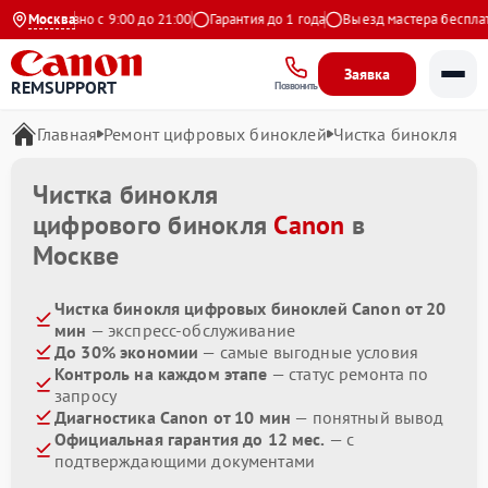
Ежедневно с 9:00 до 21:00
Москва
Гарантия до 1 года
Выезд мастера бесплатно
Заявка
REMSUPPORT
Позвонить
Главная
Ремонт цифровых биноклей
Чистка бинокля
Чистка бинокля
цифрового бинокля
Canon
в
Москве
Чистка бинокля цифровых биноклей Canon от 20
мин
— экспресс-обслуживание
До 30% экономии
— самые выгодные условия
Контроль на каждом этапе
— статус ремонта по
запросу
Диагностика Canon от 10 мин
— понятный вывод
Официальная гарантия до 12 мес.
— с
подтверждающими документами