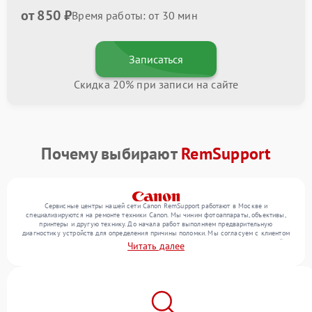
от 850 ₽
Время работы: от 30 мин
Записаться
Скидка 20% при записи на сайте
Почему выбирают
RemSupport
Сервисные центры нашей сети Canon RemSupport работают в Москве и
специализируются на ремонте техники Canon. Мы чиним фотоаппараты, объективы,
принтеры и другую технику. До начала работ выполняем предварительную
диагностику устройств для определения причины поломки. Мы согласуем с клиентом
перечень необходимых работ и их стоимость, затем выполняем ремонт с заменой
Читать далее
деталей по необходимости. В конце подтверждаем качество оказанных услуг
итоговым тестом всех функций техники.